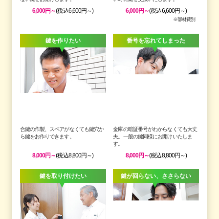
6,000円～
(税込6,600円～)
6,000円～
(税込6,600円～)
※部材費別
鍵を作りたい
番号を忘れてしまった
金庫の暗証番号がわからなくても大丈
合鍵の作製、スペアがなくても鍵穴か
夫。一般の鍵同様にお開けいたしま
ら鍵をお作りできます。
す。
8,000円～
(税込8,800円～)
8,000円～
(税込8,800円～)
鍵を取り付けたい
鍵が回らない、ささらない